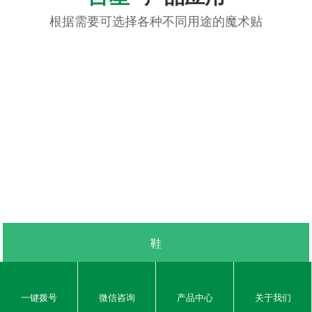
鞋
...
魔术贴厂家就选
吉星
一键拨号
微信咨询
产品中心
关于我们